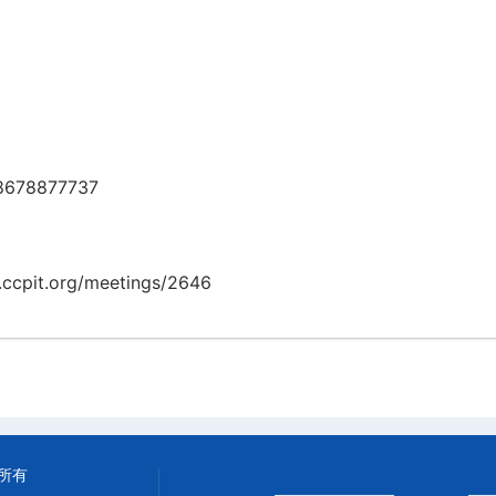
8678877737
cpit.org/meetings/2646
所有