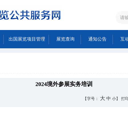
出国展览项目管理
展览查询
通知公告
互
2024境外参展实务培训
大
中
【字号：
小
】
打