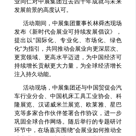
业同仁对中展集团过去四十年成就与未来
发展前景的高度认可。
活动期间，中展集团董事长林舜杰现场
发布《新时代会展业可持续发展倡议》，
提出以“国际化、专业化、市场化、绿色
化”为指引，共同推动会展业向更深层次、
更宽领域、更高水平迈进，为中国经济可
持续增长贡献更大力量，为全球经济增长
注入持久动能。
活动现场，中展集团还与中国贸促会汽
车行业分会、中国机床工具工业协会、科
隆展览、汉诺威米兰展览、欧莱雅、星巴
克等多家合作伙伴签署合作协议，进一步
巩固全球合作网络。随后举行的专题研讨
环节中，在场嘉宾围绕“会展业如何推动全