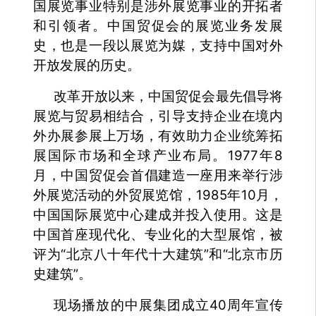
国展览事业特别是涉外展览事业的开拓者
和引领者。中国贸促会的展览业务发展
史，也是一段以展览为媒，支持中国对外
开放发展的历史。
改革开放以来，中国贸促会最先倡导将
展览与贸易相结合，引导支持企业在境内
外办展参展上万场，有效助力企业统筹拓
展国际市场和全球产业布局。1977年8
月，中国贸促会首倡建造一座用来举行涉
外展览活动的外贸展览馆，1985年10月，
中国国际展览中心建成并投入使用。这是
中国首座现代化、专业化的大型展馆，被
评为“北京八十年代十大建筑”和“北京市历
史建筑”。
现场播放的中展集团成立40周年宣传