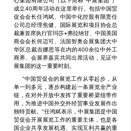
心集团有限公司（以下简称“中展集团”）
成立40周年活动在这里举行。包括中国贸
促会会长任鸿斌、中国中化控股有限责任
公司总经理焦健、国际展览和项目协会总
裁兼首席执行官玛莎•弗拉纳甘、中国美国
商会会长何迈可、法国智奥会展集团大中
华区总裁吉娜思等在内的400余位中外工
商界、会展界嘉宾共同出席活动，见证中
展集团的这一重要时刻。
“中国贸促会的展览工作从零起步，从
单一到多元，逐步构建起一条展览全产业
链，在对外开放中发挥了重要桥梁纽带作
用，为推进中国外交外经贸事业发展作出
独特贡献。”任鸿斌表示，中展集团是中国
贸促会开展展览工作的重要主体，也是各
国企业共享发展机遇、实现互利共赢的重