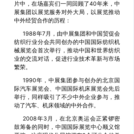
片中，在场嘉宾们一同回顾了40年来，中
展集团以展览服务对外大局，以展览推动
中外经贸合作的历程：
1988年7月，由中展集团和中国贸促会
纺织行业分会共同创办的中国国际纺织机
械展览会首次举行，推动中国和世界纺织
业的交流对话，促进行业技术革新与市场
繁荣。
1990年，中展集团参与创办的北京国
际汽车展览会、中国国际机床展览会先后
举行，同样吸引了不少中外企业参与，推
动了汽车、机床领域的中外合作。
2008年3月，在北京奥运会正紧锣密
鼓筹备的同时，中国国际展览中心顺义馆