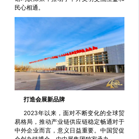
民心相通。
打造会展新品牌
2023年以来，面对不断变化的全球贸
易格局，推动产业链供应链稳定畅通对于
中外企业而言，意义日益重要。中国贸促