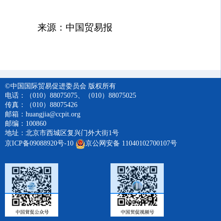
来源：中国贸易报
©中国国际贸易促进委员会 版权所有
电话：（010）88075075、（010）88075025
传真：（010）88075426
邮箱：huangjia@ccpit.org
邮编：100860
地址：北京市西城区复兴门外大街1号
京ICP备09088920号-10
京公网安备 11040102700107号