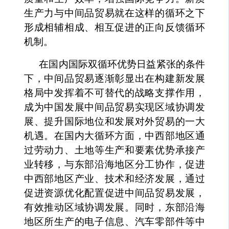
生产力与中间品贸易就在这样的循环之下
形成相辅相成、相互促进的正向反馈循环
机制。
在国内国际双循环优势日益紧张的条件
下，中间品贸易逐渐彰显出在构建新发展
格局中发挥着不可替代的战略支撑作用，
成为中国发展中间品贸易实现区域协调发
展、提升国际地位和发展对外贸易的一大
机遇。在国内大循环方面，中西部地区通
过劳动力、土地等生产和要素优势承接产
业转移，与东部沿海地区分工协作，促进
中西部地区产业、技术和经济发展，通过
促进资源优化配置促进中间品贸易发展，
有效推动区域协调发展。同时，东部沿海
地区所生产的电子信息、汽车零部件等中