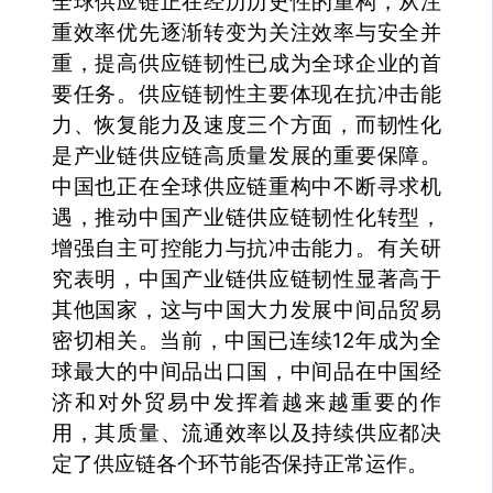
全球供应链正在经历历史性的重构，从注
重效率优先逐渐转变为关注效率与安全并
重，提高供应链韧性已成为全球企业的首
要任务。供应链韧性主要体现在抗冲击能
力、恢复能力及速度三个方面，而韧性化
是产业链供应链高质量发展的重要保障。
中国也正在全球供应链重构中不断寻求机
遇，推动中国产业链供应链韧性化转型，
增强自主可控能力与抗冲击能力。有关研
究表明，中国产业链供应链韧性显著高于
其他国家，这与中国大力发展中间品贸易
密切相关。当前，中国已连续12年成为全
球最大的中间品出口国，中间品在中国经
济和对外贸易中发挥着越来越重要的作
用，其质量、流通效率以及持续供应都决
定了供应链各个环节能否保持正常运作。