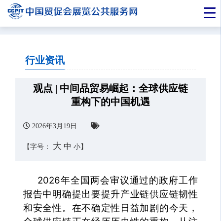
行业资讯
观点 | 中间品贸易崛起：全球供应链
重构下的中国机遇
2026年3月19日
大
中
【字号：
小
】
2026年全国两会审议通过的政府工作
报告中明确提出要提升产业链供应链韧性
和安全性。在不确定性日益加剧的今天，