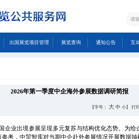
出国展览项目管理
展览查询
通知公告
互
2026年第一季度中企海外参展数据调研简报
大
中
【字号：
小
】
打
，我国企业出境参展呈现多元复苏与结构优化态势。为给
策参考，中贸智库对当期中企赴外参展情况开展数据抽