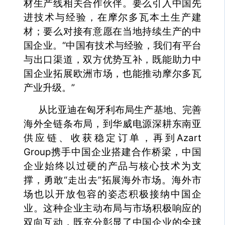
材生产线相关合作伙伴。要么引入中国先
进技术与经验，在摩尔多瓦本土生产建
材；要么对接有意愿在当地持续生产的中
国企业。“中国有技术与经验，我们有平台
与出口渠道，双方优势互补，既能助力中
国企业拓展欧洲市场，也能推动摩尔多瓦
产业升级。”
从比亚迪在匈牙利布局生产基地、完善
海外全链条布局，到华威电源深耕东南亚
供应链、收获稳定订单，再到Azart
Group携手中国企业搭建合作桥梁，中国
企业始终以过硬的产品与核心技术为支
撑，勇敢“走出去”拓展海外市场。海外市
场也以开放包容的姿态积极接纳中国企
业。这种企业主动布局与市场积极响应的
双向互动，既充分彰显了中国企业的全球