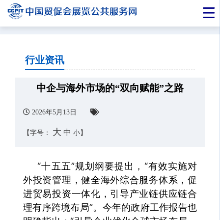
行业资讯
中企与海外市场的“双向赋能”之路
2026年5月13日
大
中
【字号：
小
】
“十五五”规划纲要提出，“有效实施对
外投资管理，健全海外综合服务体系，促
进贸易投资一体化，引导产业链供应链合
理有序跨境布局”。今年的政府工作报告也