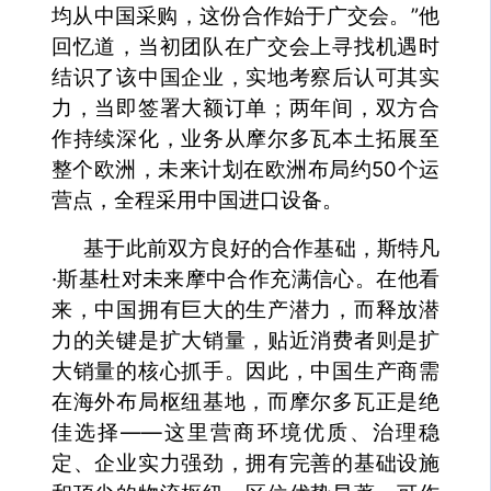
均从中国采购，这份合作始于广交会。”他
回忆道，当初团队在广交会上寻找机遇时
结识了该中国企业，实地考察后认可其实
力，当即签署大额订单；两年间，双方合
作持续深化，业务从摩尔多瓦本土拓展至
整个欧洲，未来计划在欧洲布局约50个运
营点，全程采用中国进口设备。
基于此前双方良好的合作基础，斯特凡
·斯基杜对未来摩中合作充满信心。在他看
来，中国拥有巨大的生产潜力，而释放潜
力的关键是扩大销量，贴近消费者则是扩
大销量的核心抓手。因此，中国生产商需
在海外布局枢纽基地，而摩尔多瓦正是绝
佳选择——这里营商环境优质、治理稳
定、企业实力强劲，拥有完善的基础设施