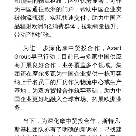
和顶尖的物流枢纽，区位优势显著，可作
为中国通往欧洲的门户，帮助中国企业突
破物流瓶颈、实现快速交付，助力中国产
品辐射欧洲5亿消费群体，拉动销量提升、
带动产能扩张。
为进一步深化摩中贸投合作，Azart
Group早已行动：目前已与多家中国供应
商开展良好合作，业务覆盖多个领域。集
团还在摩尔多瓦为中国企业提供一栋可容
纳上千名员工的厂房作为物流中心或生产
基地，为双方贸投合作筑牢基础，助力中
国企业更好地融入全球市场、拓展欧洲业
务。
当下，为深化摩中贸投合作，斯特凡·
斯基杜团队亦有了明确的新诉求：寻找建