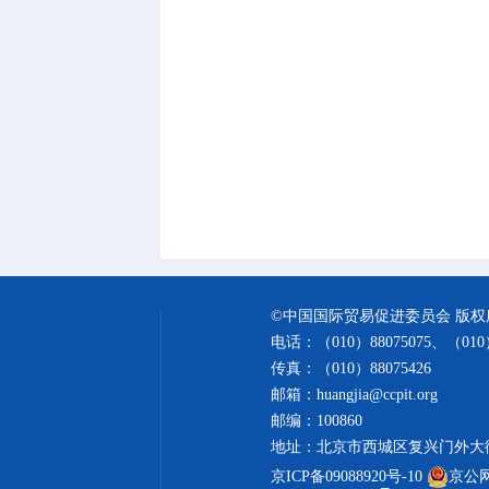
©中国国际贸易促进委员会 版权
电话：（010）88075075、（010）
传真：（010）88075426
邮箱：huangjia@ccpit.org
邮编：100860
地址：北京市西城区复兴门外大
京ICP备09088920号-10
京公