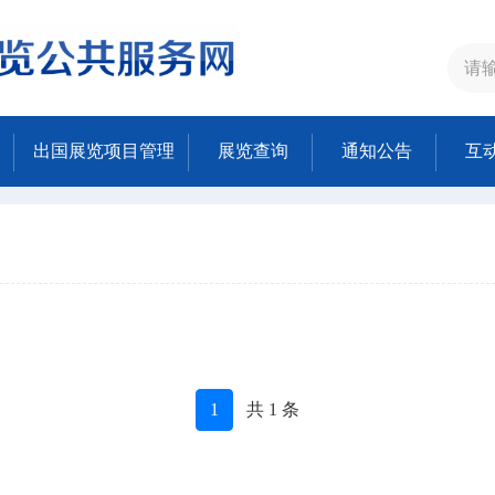
出国展览项目管理
展览查询
通知公告
互
1
共 1 条