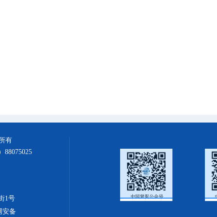
所有
88075025
街1号
网安备